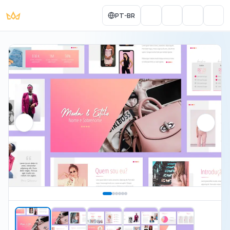
PT-BR
Portal do Aluno
Account
Cart
Men