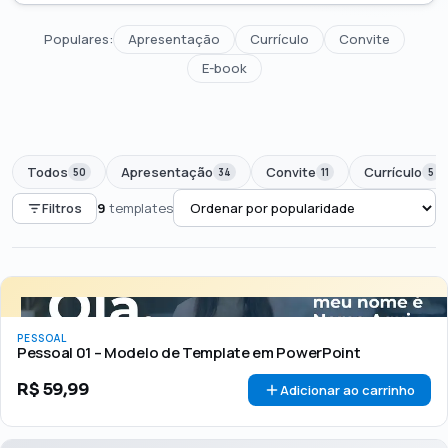
Populares:
Apresentação
Currículo
Convite
E-book
Todos
Apresentação
Convite
Currículo
50
34
11
5
Filtros
9
templates
PREÇO
Todos
Até R$50
R$50 – R$100
Acima de R$100
PESSOAL
🏷 Em promoção
OFERTA
Pessoal 01 – Modelo de Template em PowerPoint
R$
59,99
Adicionar ao carrinho