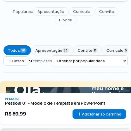
Populares:
Apresentação
Currículo
Convite
E-book
Todos
Apresentação
Convite
Currículo
50
34
11
5
Filtros
31
templates
PREÇO
Todos
Até R$50
R$50 – R$100
Acima de R$100
PESSOAL
🏷 Em promoção
OFERTA
Pessoal 01 – Modelo de Template em PowerPoint
R$
59,99
Adicionar ao carrinho