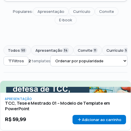
Populares:
Apresentação
Currículo
Convite
E-book
Todos
Apresentação
Convite
Currículo
50
34
11
5
Filtros
2
templates
PREÇO
Todos
Até R$50
R$50 – R$100
Acima de R$100
APRESENTAÇÃO
🏷 Em promoção
OFERTA
TCC, Tese e Mestrado 01 – Modelo de Template em
PowerPoint
R$
59,99
Adicionar ao carrinho