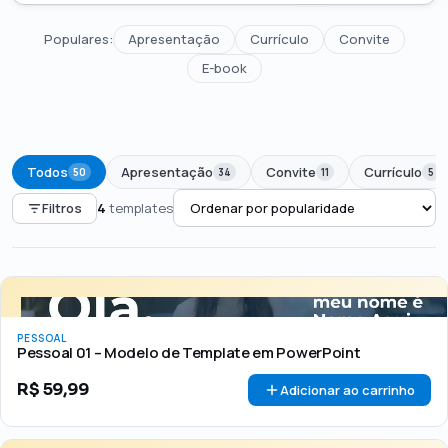
Populares:
Apresentação
Currículo
Convite
E-book
Todos
Apresentação
Convite
Currículo
50
34
11
5
Filtros
4
templates
PREÇO
Todos
Até R$50
R$50 – R$100
Acima de R$100
PESSOAL
🏷 Em promoção
OFERTA
Pessoal 01 – Modelo de Template em PowerPoint
R$
59,99
Adicionar ao carrinho