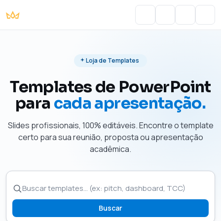
Portal do Aluno
Account
Cart
Men
Loja de Templates
Templates de PowerPoint
para
cada apresentação.
Slides profissionais, 100% editáveis. Encontre o template
certo para sua reunião, proposta ou apresentação
acadêmica.
Buscar