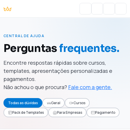
Portal do Aluno
Account
Cart
Men
CENTRAL DE AJUDA
Perguntas
frequentes.
Encontre respostas rápidas sobre cursos,
templates, apresentações personalizadas e
pagamentos.
Não achou o que procura?
Fale com a gente.
Todas as dúvidas
Geral
Cursos
Pack de Templates
Para Empresas
Pagamento