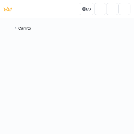
ES
Portal do Aluno
Account
Men
Home
Carrito