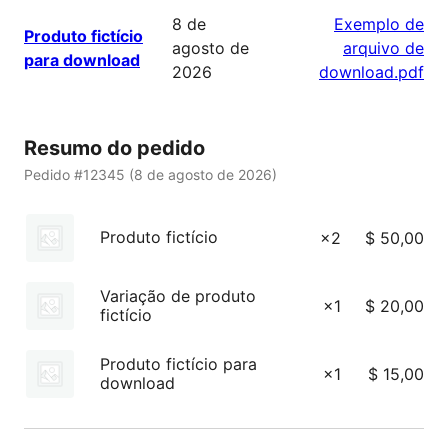
8 de
Exemplo de
Produto fictício
agosto de
arquivo de
para download
2026
download.pdf
Resumo do pedido
Pedido #12345 (
8 de agosto de 2026
)
Produto fictício
×2
$
50,00
Variação de produto
×1
$
20,00
fictício
Produto fictício para
×1
$
15,00
download