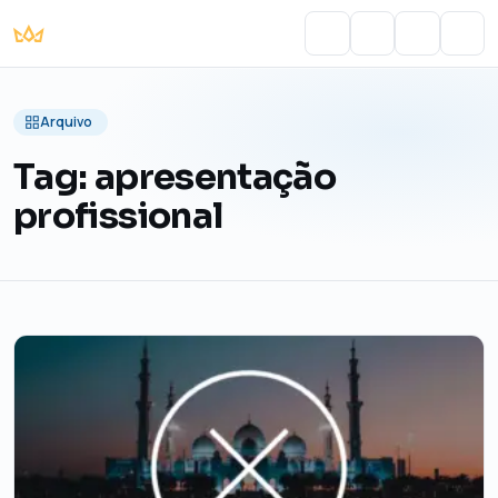
Portal do Aluno
Account
Cart
Men
Arquivo
Tag:
apresentação
profissional