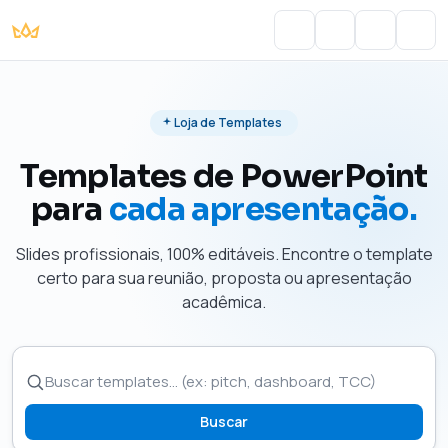
Portal do Aluno
Account
Cart
Men
Loja de Templates
Templates de PowerPoint
para
cada apresentação.
Slides profissionais, 100% editáveis. Encontre o template
certo para sua reunião, proposta ou apresentação
acadêmica.
Buscar