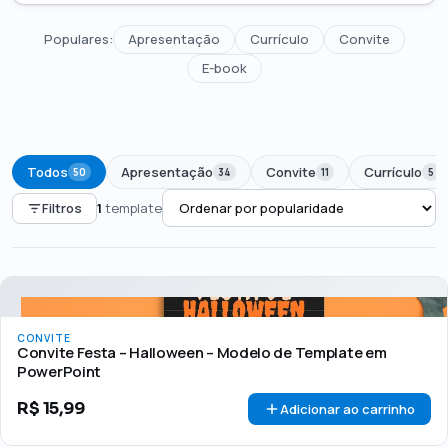
Populares:
Apresentação
Currículo
Convite
E-book
Todos
Apresentação
Convite
Currículo
50
34
11
5
Filtros
1
template
PREÇO
Todos
Até R$50
R$50 – R$100
Acima de R$100
CONVITE
🏷 Em promoção
OFERTA
Convite Festa – Halloween – Modelo de Template em
PowerPoint
R$
15,99
Adicionar ao carrinho