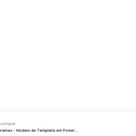
D*****i
acabou de comprar
Organogramas - Modelo de Template em Power…