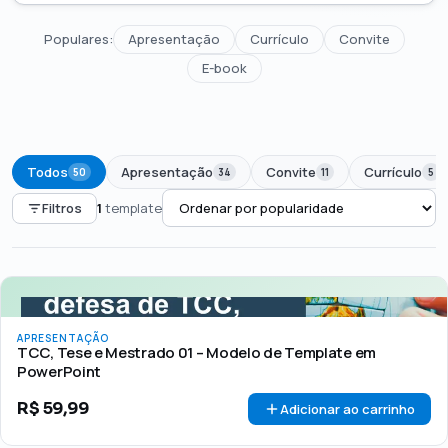
Populares:
Apresentação
Currículo
Convite
E-book
Todos
Apresentação
Convite
Currículo
50
34
11
5
Filtros
1
template
PREÇO
Todos
Até R$50
R$50 – R$100
Acima de R$100
APRESENTAÇÃO
🏷 Em promoção
OFERTA
TCC, Tese e Mestrado 01 – Modelo de Template em
PowerPoint
R$
59,99
Adicionar ao carrinho