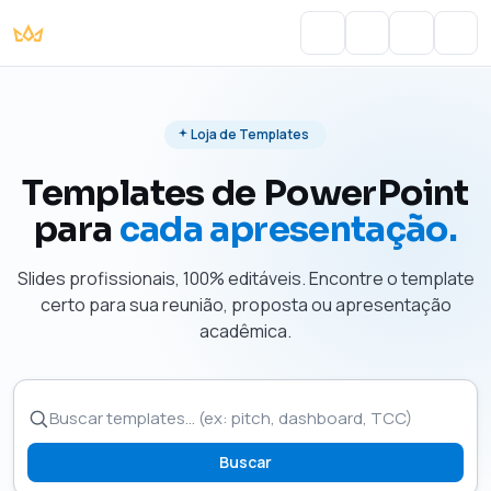
Portal do Aluno
Account
Cart
Men
Loja de Templates
Templates de PowerPoint
para
cada apresentação.
Slides profissionais, 100% editáveis. Encontre o template
certo para sua reunião, proposta ou apresentação
acadêmica.
Buscar