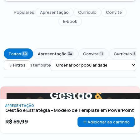
Populares:
Apresentação
Currículo
Convite
E-book
Todos
Apresentação
Convite
Currículo
50
34
11
5
Filtros
1
template
PREÇO
Todos
Até R$50
R$50 – R$100
Acima de R$100
APRESENTAÇÃO
🏷 Em promoção
OFERTA
Gestão e Estratégia – Modelo de Template em PowerPoint
R$
59,99
Adicionar ao carrinho