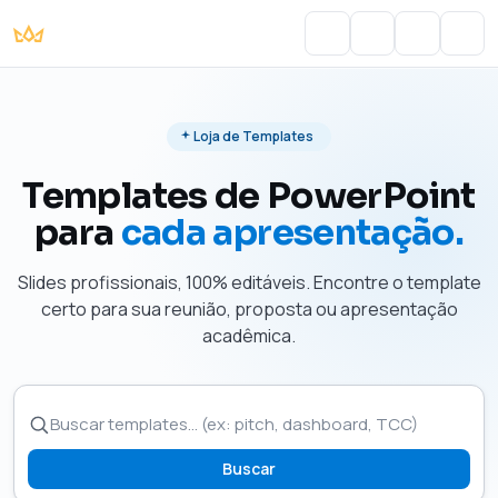
Portal do Aluno
Account
Cart
Men
Loja de Templates
Templates de PowerPoint
para
cada apresentação.
Slides profissionais, 100% editáveis. Encontre o template
certo para sua reunião, proposta ou apresentação
acadêmica.
Buscar