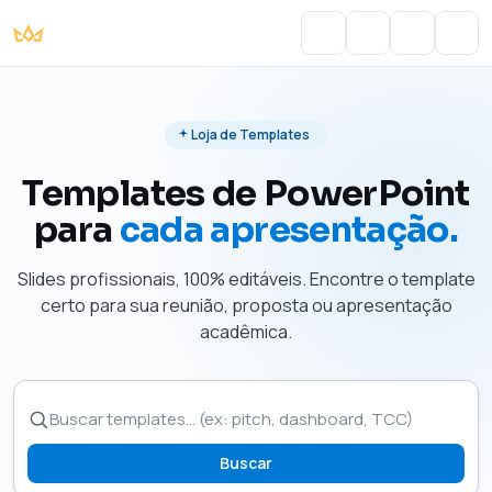
Portal do Aluno
Account
Cart
Men
Loja de Templates
Templates de PowerPoint
para
cada apresentação.
Slides profissionais, 100% editáveis. Encontre o template
certo para sua reunião, proposta ou apresentação
acadêmica.
Buscar