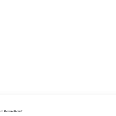
P*****A
acabou de comprar
Dashboards - Modelo de Template em PowerPoint