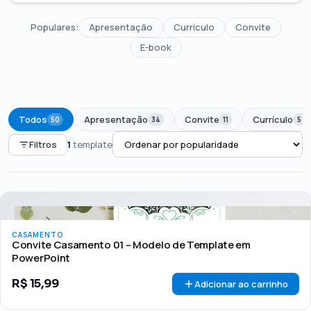
Populares:
Apresentação
Currículo
Convite
E-book
Todos
Apresentação
Convite
Currículo
50
34
11
5
Filtros
1
template
PREÇO
Todos
Até R$50
R$50 – R$100
Acima de R$100
CASAMENTO
🏷 Em promoção
OFERTA
Convite Casamento 01 – Modelo de Template em
PowerPoint
R$
15,99
Adicionar ao carrinho