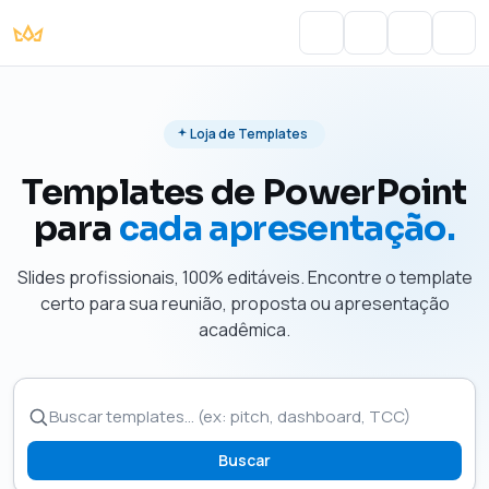
Portal do Aluno
Account
Cart
Men
Loja de Templates
Templates de PowerPoint
para
cada apresentação.
Slides profissionais, 100% editáveis. Encontre o template
certo para sua reunião, proposta ou apresentação
acadêmica.
Buscar