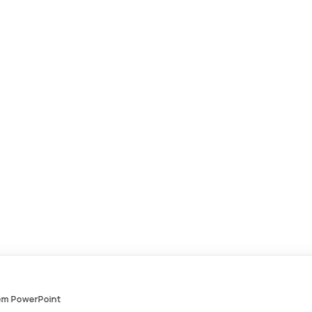
P*****A
acabou de comprar
Dashboards - Modelo de Template em PowerPoint