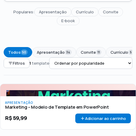
Populares:
Apresentação
Currículo
Convite
E-book
Todos
Apresentação
Convite
Currículo
50
34
11
5
Filtros
1
template
PREÇO
Todos
Até R$50
R$50 – R$100
Acima de R$100
APRESENTAÇÃO
🏷 Em promoção
OFERTA
Marketing – Modelo de Template em PowerPoint
R$
59,99
Adicionar ao carrinho