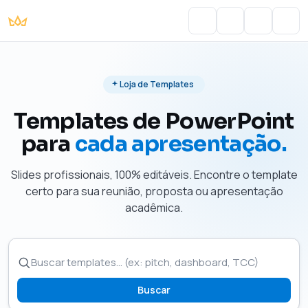
Portal do Aluno
Account
Cart
Men
Loja de Templates
Templates de PowerPoint
para
cada apresentação.
Slides profissionais, 100% editáveis. Encontre o template
certo para sua reunião, proposta ou apresentação
acadêmica.
Buscar