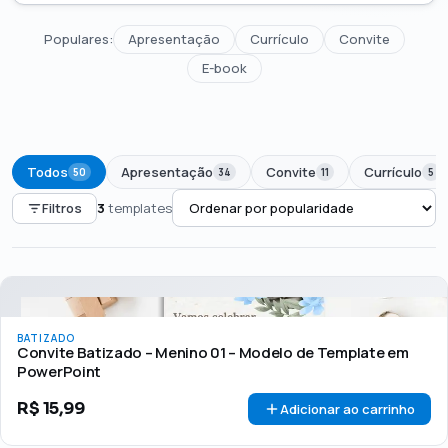
Populares:
Apresentação
Currículo
Convite
E-book
Todos
Apresentação
Convite
Currículo
50
34
11
5
Filtros
3
templates
PREÇO
Todos
Até R$50
R$50 – R$100
Acima de R$100
BATIZADO
🏷 Em promoção
OFERTA
Convite Batizado – Menino 01 – Modelo de Template em
PowerPoint
R$
15,99
Adicionar ao carrinho