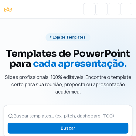
Portal do Aluno
Account
Cart
Men
Loja de Templates
Templates de PowerPoint
para
cada apresentação.
Slides profissionais, 100% editáveis. Encontre o template
certo para sua reunião, proposta ou apresentação
acadêmica.
Buscar