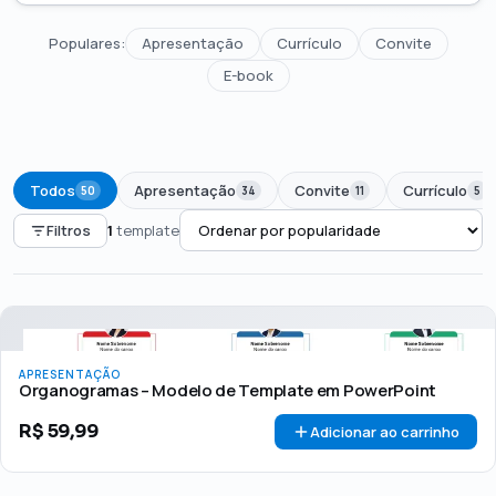
Populares:
Apresentação
Currículo
Convite
E-book
Todos
Apresentação
Convite
Currículo
50
34
11
5
Filtros
1
template
PREÇO
Todos
Até R$50
R$50 – R$100
Acima de R$100
APRESENTAÇÃO
🏷 Em promoção
OFERTA
Organogramas – Modelo de Template em PowerPoint
R$
59,99
Adicionar ao carrinho