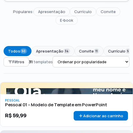
Populares:
Apresentação
Currículo
Convite
E-book
Todos
Apresentação
Convite
Currículo
50
34
11
5
Filtros
31
templates
PREÇO
Todos
Até R$50
R$50 – R$100
Acima de R$100
PESSOAL
🏷 Em promoção
OFERTA
Pessoal 01 – Modelo de Template em PowerPoint
R$
59,99
Adicionar ao carrinho