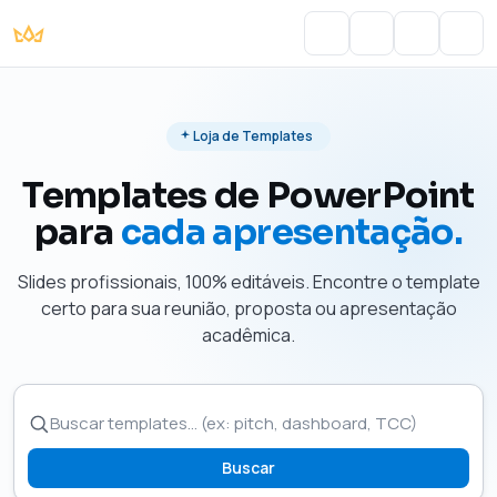
Portal do Aluno
Account
Cart
Men
Loja de Templates
Templates de PowerPoint
para
cada apresentação.
Slides profissionais, 100% editáveis. Encontre o template
certo para sua reunião, proposta ou apresentação
acadêmica.
Buscar