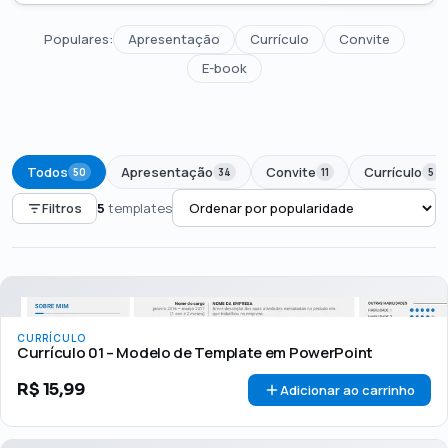
Populares:
Apresentação
Currículo
Convite
E-book
Todos
Apresentação
Convite
Currículo
50
34
11
5
Filtros
5
templates
PREÇO
Todos
Até R$50
R$50 – R$100
Acima de R$100
CURRÍCULO
🏷 Em promoção
OFERTA
Currículo 01 – Modelo de Template em PowerPoint
R$
15,99
Adicionar ao carrinho