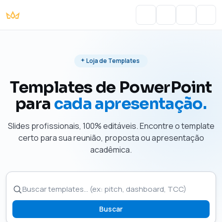
Portal do Aluno
Account
Cart
Men
Loja de Templates
Templates de PowerPoint
para
cada apresentação.
Slides profissionais, 100% editáveis. Encontre o template
certo para sua reunião, proposta ou apresentação
acadêmica.
Buscar