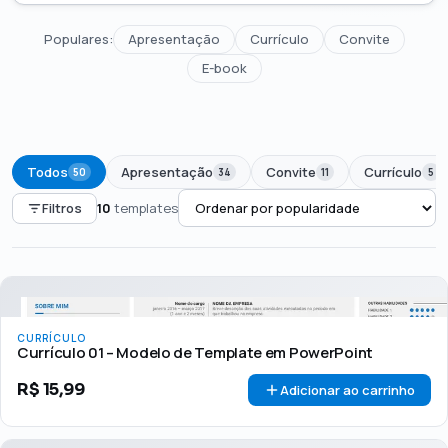
Populares:
Apresentação
Currículo
Convite
E-book
Todos
Apresentação
Convite
Currículo
50
34
11
5
Filtros
10
templates
PREÇO
Todos
Até R$50
R$50 – R$100
Acima de R$100
CURRÍCULO
🏷 Em promoção
OFERTA
Currículo 01 – Modelo de Template em PowerPoint
R$
15,99
Adicionar ao carrinho