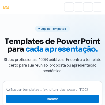
Portal do Aluno
Account
Cart
Men
Loja de Templates
Templates de PowerPoint
para
cada apresentação.
Slides profissionais, 100% editáveis. Encontre o template
certo para sua reunião, proposta ou apresentação
acadêmica.
Buscar