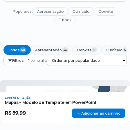
Populares:
Apresentação
Currículo
Convite
E-book
Todos
Apresentação
Convite
Currículo
50
34
11
5
Filtros
1
template
PREÇO
Todos
Até R$50
R$50 – R$100
Acima de R$100
APRESENTAÇÃO
🏷 Em promoção
OFERTA
Mapas – Modelo de Template em PowerPoint
R$
59,99
Adicionar ao carrinho