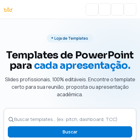
Portal do Aluno
Account
Cart
Men
Loja de Templates
Templates de PowerPoint
para
cada apresentação.
Slides profissionais, 100% editáveis. Encontre o template
certo para sua reunião, proposta ou apresentação
acadêmica.
Buscar