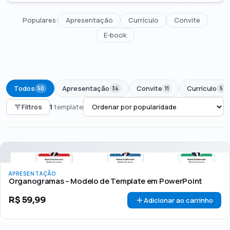
Populares:
Apresentação
Currículo
Convite
E-book
Todos
Apresentação
Convite
Currículo
50
34
11
5
Filtros
1
template
PREÇO
Todos
Até R$50
R$50 – R$100
Acima de R$100
APRESENTAÇÃO
🏷 Em promoção
OFERTA
Organogramas – Modelo de Template em PowerPoint
R$
59,99
Adicionar ao carrinho