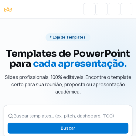
Portal do Aluno
Account
Cart
Men
Loja de Templates
Templates de PowerPoint
para
cada apresentação.
Slides profissionais, 100% editáveis. Encontre o template
certo para sua reunião, proposta ou apresentação
acadêmica.
Buscar