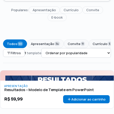
Populares:
Apresentação
Currículo
Convite
E-book
Todos
Apresentação
Convite
Currículo
50
34
11
5
Filtros
1
template
PREÇO
Todos
Até R$50
R$50 – R$100
Acima de R$100
APRESENTAÇÃO
🏷 Em promoção
OFERTA
Resultados – Modelo de Template em PowerPoint
R$
59,99
Adicionar ao carrinho