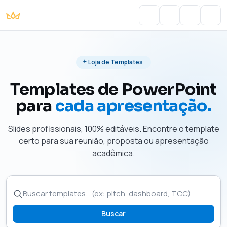
Portal do Aluno
Account
Cart
Men
Loja de Templates
Templates de PowerPoint
para
cada apresentação.
Slides profissionais, 100% editáveis. Encontre o template
certo para sua reunião, proposta ou apresentação
acadêmica.
Buscar