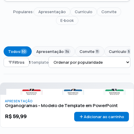
Populares:
Apresentação
Currículo
Convite
E-book
Todos
Apresentação
Convite
Currículo
50
34
11
5
Filtros
1
template
PREÇO
Todos
Até R$50
R$50 – R$100
Acima de R$100
APRESENTAÇÃO
🏷 Em promoção
OFERTA
Organogramas – Modelo de Template em PowerPoint
R$
59,99
Adicionar ao carrinho