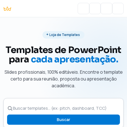
Portal do Aluno
Account
Cart
Men
Loja de Templates
Templates de PowerPoint
para
cada apresentação.
Slides profissionais, 100% editáveis. Encontre o template
certo para sua reunião, proposta ou apresentação
acadêmica.
Buscar