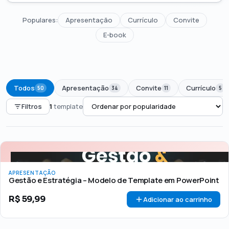
Populares:
Apresentação
Currículo
Convite
E-book
Todos
Apresentação
Convite
Currículo
50
34
11
5
Filtros
1
template
PREÇO
Todos
Até R$50
R$50 – R$100
Acima de R$100
APRESENTAÇÃO
🏷 Em promoção
OFERTA
Gestão e Estratégia – Modelo de Template em PowerPoint
R$
59,99
Adicionar ao carrinho