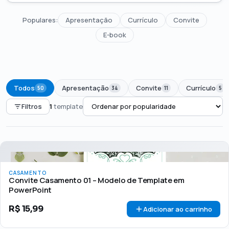
Populares:
Apresentação
Currículo
Convite
E-book
Todos
Apresentação
Convite
Currículo
50
34
11
5
Filtros
1
template
PREÇO
Todos
Até R$50
R$50 – R$100
Acima de R$100
CASAMENTO
🏷 Em promoção
OFERTA
Convite Casamento 01 – Modelo de Template em
PowerPoint
R$
15,99
Adicionar ao carrinho