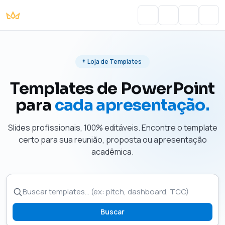
Portal do Aluno
Account
Cart
Men
Loja de Templates
Templates de PowerPoint
para
cada apresentação.
Slides profissionais, 100% editáveis. Encontre o template
certo para sua reunião, proposta ou apresentação
acadêmica.
Buscar