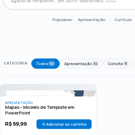
Populares:
Apresentação
Currículo
CATEGORIA
Todos
Apresentação
Convite
50
34
11
Todos
Até R$50
R$50 – R$100
Acima de R$1
PREÇO
APRESENTAÇÃO
Mapas – Modelo de Template em
PowerPoint
R$
59,99
Adicionar ao carrinho