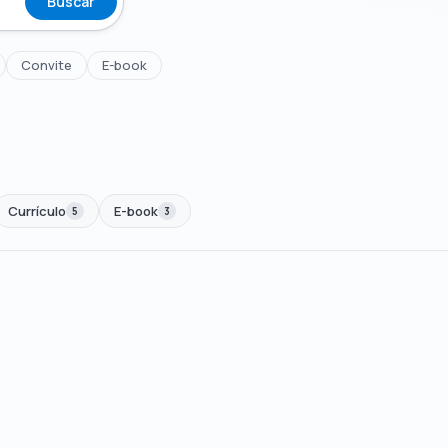
Buscar
Convite
E-book
Currículo
E-book
5
3
00
🏷 Em promoção
OFERTA