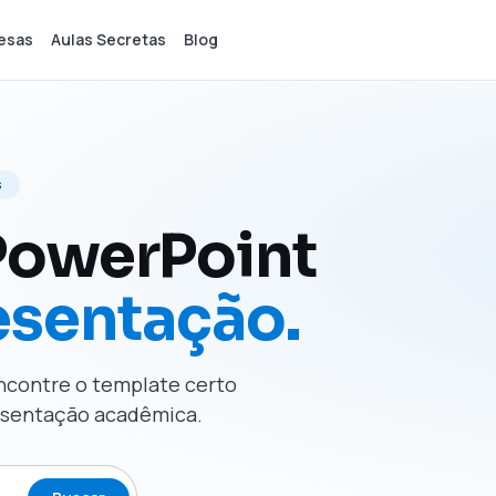
esas
Aulas Secretas
Blog
s
PowerPoint
esentação.
Encontre o template certo
resentação acadêmica.