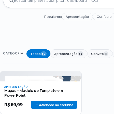
Populares:
Apresentação
Currículo
CATEGORIA
Todos
Apresentação
Convite
50
34
11
Todos
Até R$50
R$50 – R$100
Acima de R$1
PREÇO
APRESENTAÇÃO
Mapas – Modelo de Template em
PowerPoint
R$
59,99
Adicionar ao carrinho