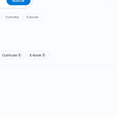
Buscar
Convite
E-book
Currículo
E-book
5
3
00
🏷 Em promoção
OFERTA