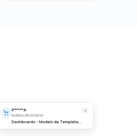
P*****A
×
acabou de comprar
Dashboards - Modelo de Template em PowerPoint