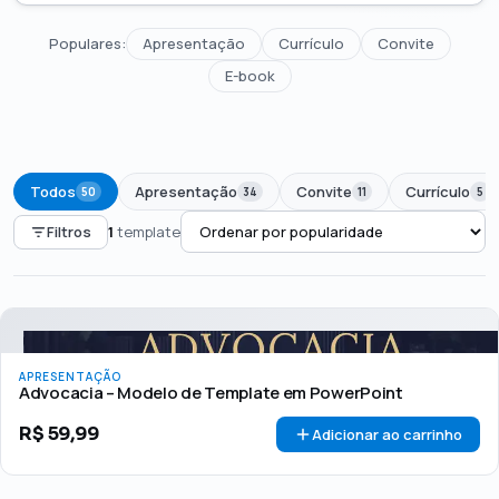
Populares:
Apresentação
Currículo
Convite
E-book
Todos
Apresentação
Convite
Currículo
50
34
11
5
Filtros
1
template
PREÇO
Todos
Até R$50
R$50 – R$100
Acima de R$100
APRESENTAÇÃO
🏷 Em promoção
OFERTA
Advocacia – Modelo de Template em PowerPoint
R$
59,99
Adicionar ao carrinho