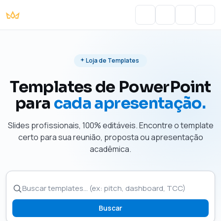
Portal do Aluno
Account
Cart
Men
Loja de Templates
Templates de PowerPoint
para
cada apresentação.
Slides profissionais, 100% editáveis. Encontre o template
certo para sua reunião, proposta ou apresentação
acadêmica.
Buscar