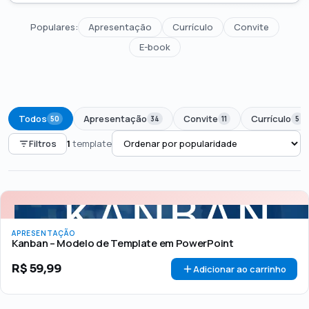
Populares:
Apresentação
Currículo
Convite
E-book
Todos
Apresentação
Convite
Currículo
50
34
11
5
Filtros
1
template
PREÇO
Todos
Até R$50
R$50 – R$100
Acima de R$100
APRESENTAÇÃO
🏷 Em promoção
OFERTA
Kanban – Modelo de Template em PowerPoint
R$
59,99
Adicionar ao carrinho