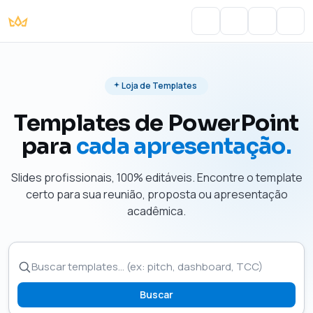
Portal do Aluno
Account
Cart
Men
Loja de Templates
Templates de PowerPoint
para
cada apresentação.
Slides profissionais, 100% editáveis. Encontre o template
certo para sua reunião, proposta ou apresentação
acadêmica.
Buscar