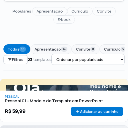
Populares:
Apresentação
Currículo
Convite
E-book
Todos
Apresentação
Convite
Currículo
50
34
11
5
Filtros
23
templates
PREÇO
Todos
Até R$50
R$50 – R$100
Acima de R$100
PESSOAL
🏷 Em promoção
OFERTA
Pessoal 01 – Modelo de Template em PowerPoint
R$
59,99
Adicionar ao carrinho