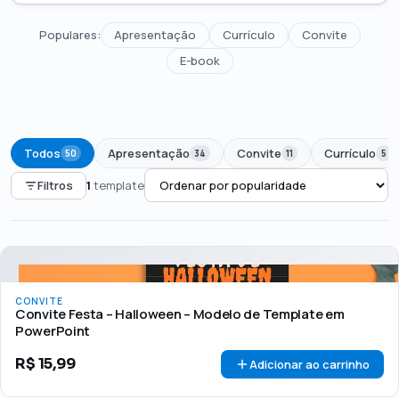
Populares:
Apresentação
Currículo
Convite
E-book
Todos
Apresentação
Convite
Currículo
50
34
11
5
Filtros
1
template
PREÇO
Todos
Até R$50
R$50 – R$100
Acima de R$100
CONVITE
🏷 Em promoção
OFERTA
Convite Festa – Halloween – Modelo de Template em
PowerPoint
R$
15,99
Adicionar ao carrinho