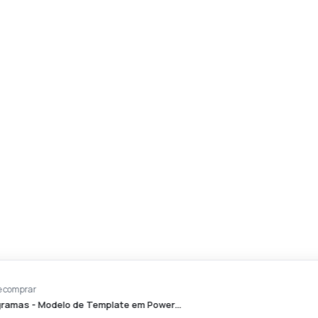
D*****i
acabou de comprar
Organogramas - Modelo de Template em Power…