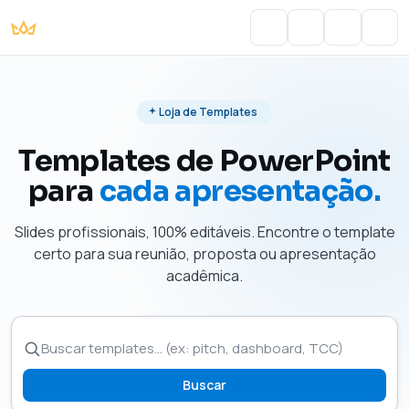
Portal do Aluno
Account
Cart
Men
Loja de Templates
Templates de PowerPoint
para
cada apresentação.
Slides profissionais, 100% editáveis. Encontre o template
certo para sua reunião, proposta ou apresentação
acadêmica.
Buscar