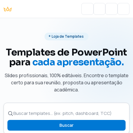
Portal do Aluno
Account
Cart
Men
Loja de Templates
Templates de PowerPoint
para
cada apresentação.
Slides profissionais, 100% editáveis. Encontre o template
certo para sua reunião, proposta ou apresentação
acadêmica.
Buscar