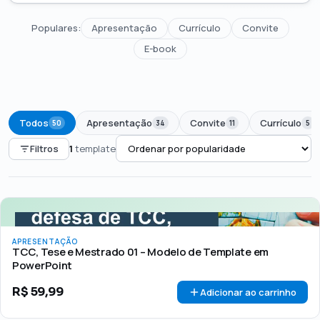
Populares:
Apresentação
Currículo
Convite
E-book
Todos
Apresentação
Convite
Currículo
50
34
11
5
Filtros
1
template
PREÇO
Todos
Até R$50
R$50 – R$100
Acima de R$100
APRESENTAÇÃO
🏷 Em promoção
OFERTA
TCC, Tese e Mestrado 01 – Modelo de Template em
PowerPoint
R$
59,99
Adicionar ao carrinho