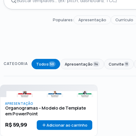
Populares:
Apresentação
Currículo
CATEGORIA
Todos
Apresentação
Convite
50
34
11
Todos
Até R$50
R$50 – R$100
Acima de R$1
PREÇO
APRESENTAÇÃO
Organogramas – Modelo de Template
em PowerPoint
R$
59,99
Adicionar ao carrinho