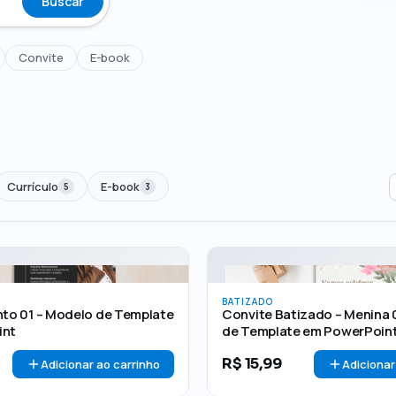
Buscar
Convite
E-book
Currículo
E-book
5
3
00
🏷 Em promoção
OFERTA
BATIZADO
nto 01 – Modelo de Template
Convite Batizado – Menina 
int
de Template em PowerPoin
R$
15,99
Adicionar ao carrinho
Adicionar