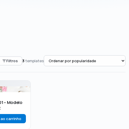
Filtros
3
templates
01 – Modelo
t
 ao carrinho