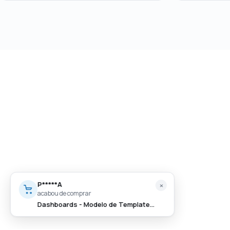
P*****A
×
acabou de comprar
Dashboards - Modelo de Template em PowerPoint