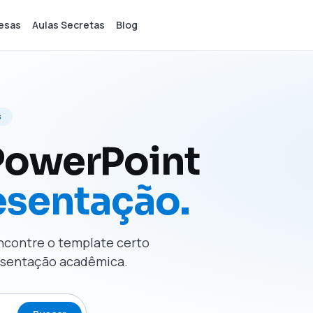
esas
Aulas Secretas
Blog
s
PowerPoint
esentação.
Encontre o template certo
resentação acadêmica.