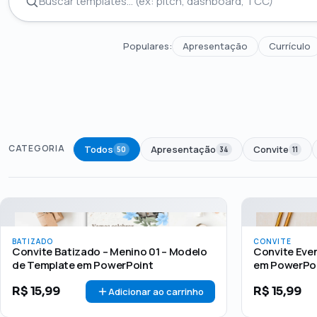
Populares:
Apresentação
Currículo
CATEGORIA
Todos
Apresentação
Convite
50
34
11
Todos
Até R$50
R$50 – R$100
Acima de R$1
PREÇO
BATIZADO
CONVITE
Convite Batizado – Menino 01 – Modelo
Convite Eve
de Template em PowerPoint
em PowerPo
R$
15,99
R$
15,99
Adicionar ao carrinho