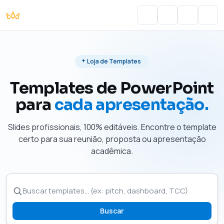
Portal do Aluno
Account
Cart
Men
Loja de Templates
Templates de PowerPoint
para
cada apresentação.
Slides profissionais, 100% editáveis. Encontre o template
certo para sua reunião, proposta ou apresentação
acadêmica.
Buscar