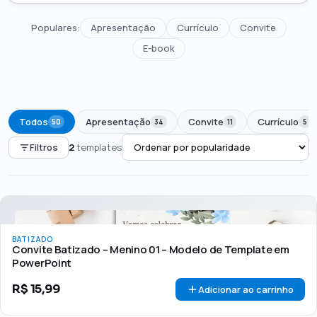
Populares:
Apresentação
Currículo
Convite
E-book
Todos
Apresentação
Convite
Currículo
50
34
11
5
Filtros
2
templates
PREÇO
Todos
Até R$50
R$50 – R$100
Acima de R$100
BATIZADO
🏷 Em promoção
OFERTA
Convite Batizado – Menino 01 – Modelo de Template em
PowerPoint
R$
15,99
Adicionar ao carrinho