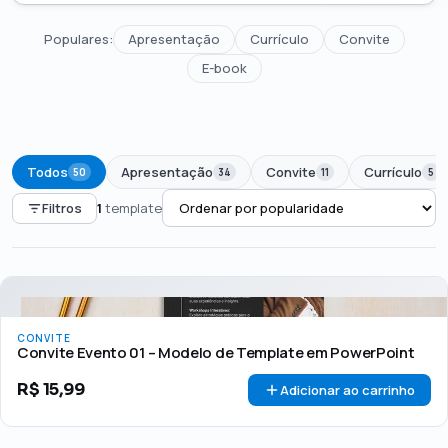
Populares:
Apresentação
Currículo
Convite
E-book
Todos
Apresentação
Convite
Currículo
50
34
11
5
Filtros
1
template
PREÇO
Todos
Até R$50
R$50 – R$100
Acima de R$100
CONVITE
🏷 Em promoção
OFERTA
Convite Evento 01 – Modelo de Template em PowerPoint
R$
15,99
Adicionar ao carrinho