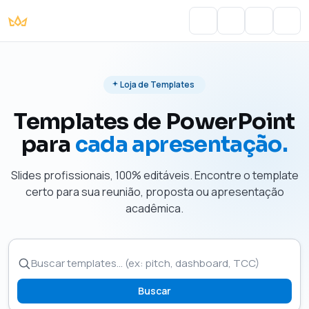
Portal do Aluno
Account
Cart
Men
Loja de Templates
Templates de PowerPoint
para
cada apresentação.
Slides profissionais, 100% editáveis. Encontre o template
certo para sua reunião, proposta ou apresentação
acadêmica.
Buscar