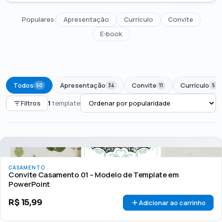
Populares:
Apresentação
Currículo
Convite
E-book
Todos
Apresentação
Convite
Currículo
50
34
11
5
Filtros
1
template
PREÇO
Todos
Até R$50
R$50 – R$100
Acima de R$100
CASAMENTO
🏷 Em promoção
OFERTA
Convite Casamento 01 – Modelo de Template em
PowerPoint
R$
15,99
Adicionar ao carrinho