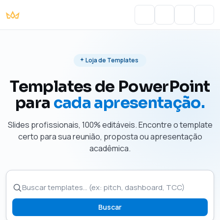
Portal do Aluno
Account
Cart
Men
Loja de Templates
Templates de PowerPoint
para
cada apresentação.
Slides profissionais, 100% editáveis. Encontre o template
certo para sua reunião, proposta ou apresentação
acadêmica.
Buscar