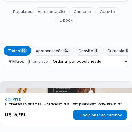
Populares:
Apresentação
Currículo
Convite
E-book
Todos
Apresentação
Convite
Currículo
50
34
11
5
Filtros
1
template
PREÇO
Todos
Até R$50
R$50 – R$100
Acima de R$100
CONVITE
🏷 Em promoção
OFERTA
Convite Evento 01 – Modelo de Template em PowerPoint
R$
15,99
Adicionar ao carrinho