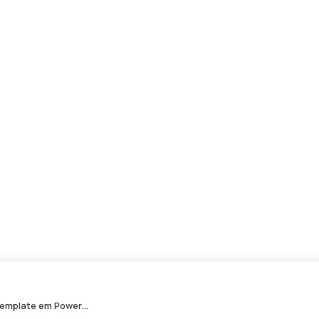
A***e
acabou de comprar
Organogramas - Modelo de Template em Power…