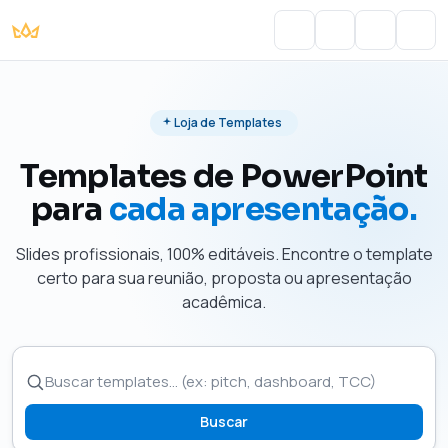
Portal do Aluno
Account
Cart
Men
Loja de Templates
Templates de PowerPoint
para
cada apresentação.
Slides profissionais, 100% editáveis. Encontre o template
certo para sua reunião, proposta ou apresentação
acadêmica.
Buscar