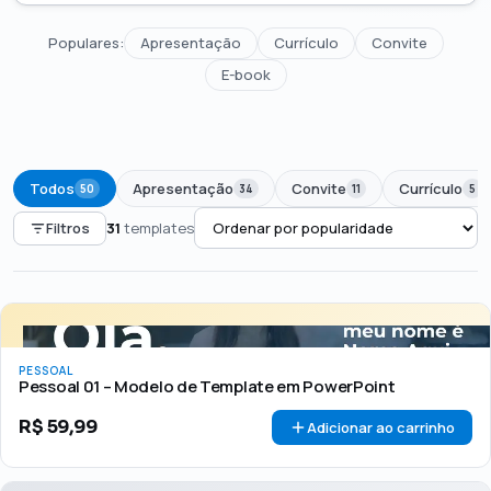
Populares:
Apresentação
Currículo
Convite
E-book
Todos
Apresentação
Convite
Currículo
50
34
11
5
Filtros
31
templates
PREÇO
Todos
Até R$50
R$50 – R$100
Acima de R$100
PESSOAL
🏷 Em promoção
OFERTA
Pessoal 01 – Modelo de Template em PowerPoint
R$
59,99
Adicionar ao carrinho