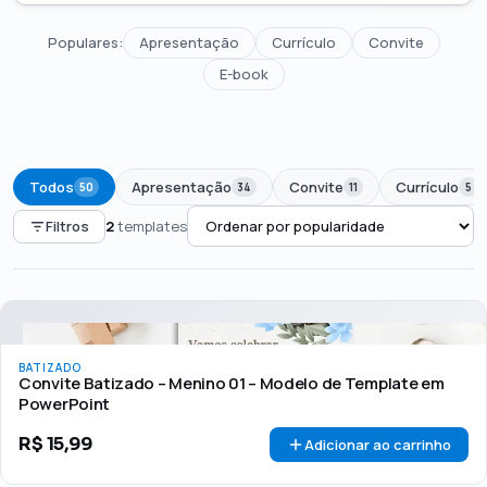
Populares:
Apresentação
Currículo
Convite
E-book
Todos
Apresentação
Convite
Currículo
50
34
11
5
Filtros
2
templates
PREÇO
Todos
Até R$50
R$50 – R$100
Acima de R$100
BATIZADO
🏷 Em promoção
OFERTA
Convite Batizado – Menino 01 – Modelo de Template em
PowerPoint
R$
15,99
Adicionar ao carrinho