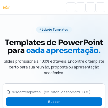
Portal do Aluno
Account
Cart
Men
Loja de Templates
Templates de PowerPoint
para
cada apresentação.
Slides profissionais, 100% editáveis. Encontre o template
certo para sua reunião, proposta ou apresentação
acadêmica.
Buscar