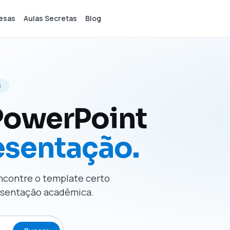
esas
Aulas Secretas
Blog
s
PowerPoint
esentação.
Encontre o template certo
resentação acadêmica.