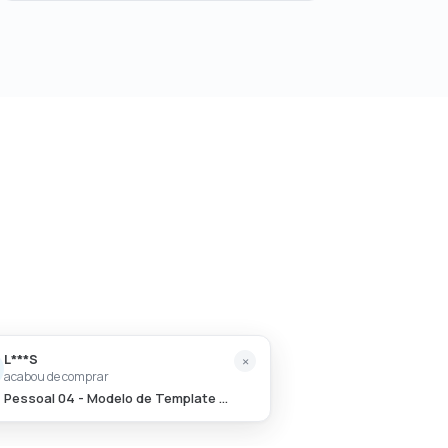
L***S
×
acabou de comprar
Pessoal 04 - Modelo de Template em PowerPoint