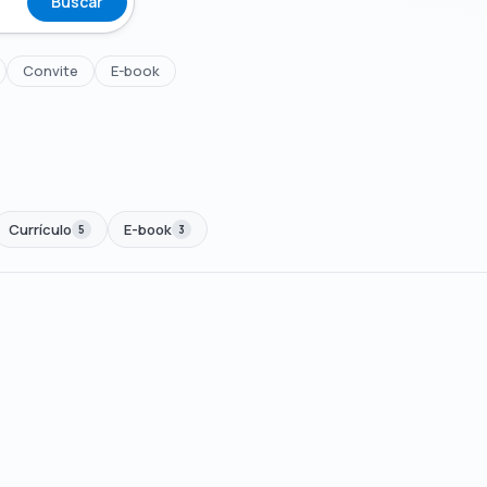
Buscar
Convite
E-book
Currículo
E-book
5
3
00
🏷 Em promoção
OFERTA