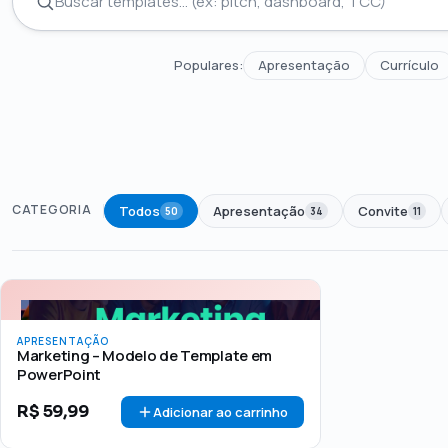
Populares:
Apresentação
Currículo
CATEGORIA
Todos
Apresentação
Convite
50
34
11
Todos
Até R$50
R$50 – R$100
Acima de R$1
PREÇO
APRESENTAÇÃO
Marketing – Modelo de Template em
PowerPoint
R$
59,99
Adicionar ao carrinho