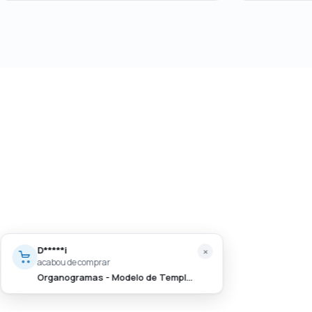
D*****i
×
acabou de comprar
Organogramas - Modelo de Template em Power…