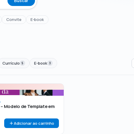
Buscar
Convite
E-book
Currículo
E-book
5
3
00
🏷 Em promoção
OFERTA
O
 – Modelo de Template em
Adicionar ao carrinho