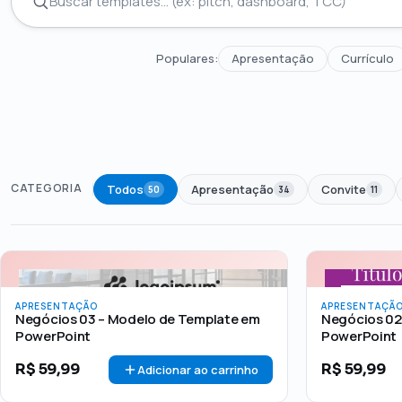
Populares:
Apresentação
Currículo
CATEGORIA
Todos
Apresentação
Convite
50
34
11
Todos
Até R$50
R$50 – R$100
Acima de R$1
PREÇO
APRESENTAÇÃO
APRESENTAÇÃ
Negócios 03 – Modelo de Template em
Negócios 02
PowerPoint
PowerPoint
R$
59,99
R$
59,99
Adicionar ao carrinho