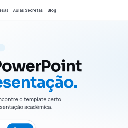
esas
Aulas Secretas
Blog
s
PowerPoint
esentação.
Encontre o template certo
resentação acadêmica.