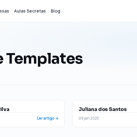
esas
Aulas Secretas
Blog
e Templates
ilva
Juliana dos Santos
Ler artigo →
09 jan 2025