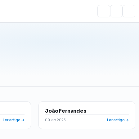
Portal do Aluno
Account
Cart
João Fernandes
Ler artigo →
09 jan 2025
Ler artigo →